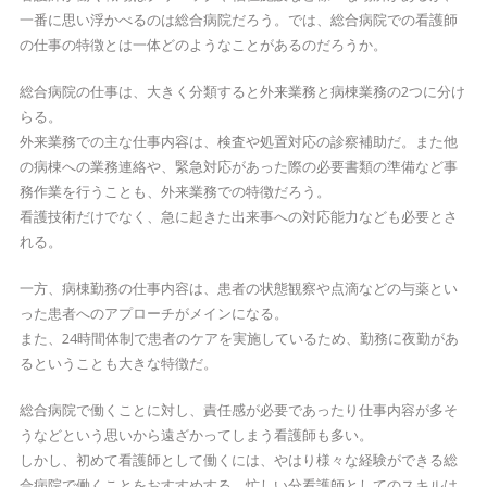
一番に思い浮かべるのは総合病院だろう。では、総合病院での看護師
の仕事の特徴とは一体どのようなことがあるのだろうか。
総合病院の仕事は、大きく分類すると外来業務と病棟業務の2つに分け
らる。
外来業務での主な仕事内容は、検査や処置対応の診察補助だ。また他
の病棟への業務連絡や、緊急対応があった際の必要書類の準備など事
務作業を行うことも、外来業務での特徴だろう。
看護技術だけでなく、急に起きた出来事への対応能力なども必要とさ
れる。
一方、病棟勤務の仕事内容は、患者の状態観察や点滴などの与薬とい
った患者へのアプローチがメインになる。
また、24時間体制で患者のケアを実施しているため、勤務に夜勤があ
るということも大きな特徴だ。
総合病院で働くことに対し、責任感が必要であったり仕事内容が多そ
うなどという思いから遠ざかってしまう看護師も多い。
しかし、初めて看護師として働くには、やはり様々な経験ができる総
合病院で働くことをおすすめする。忙しい分看護師としてのスキルは