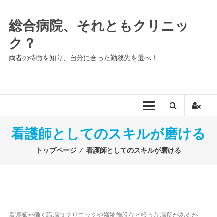
コ
ン
総合病院、それともクリニッ
テ
ク？
ン
ツ
両者の特徴を知り、自分に合った勤務先を選べ！
へ
ス
キ
ッ
プ
看護師としてのスキルが磨ける
トップページ
⁄
看護師としてのスキルが磨ける
看護師が働く職場はクリニックや福祉施設など様々な場所があるが、