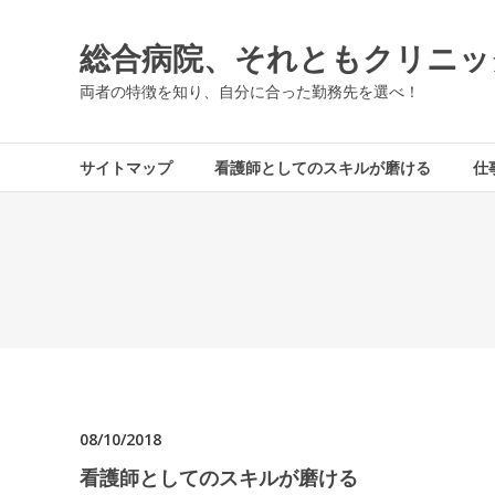
コ
ン
総合病院、それともクリニッ
テ
ン
両者の特徴を知り、自分に合った勤務先を選べ！
ツ
へ
ス
サイトマップ
看護師としてのスキルが磨ける
仕
キ
ッ
プ
08/10/2018
看護師としてのスキルが磨ける