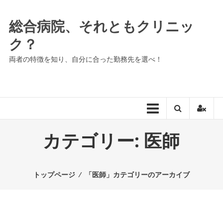
コ
ン
総合病院、それともクリニッ
テ
ク？
ン
ツ
両者の特徴を知り、自分に合った勤務先を選べ！
へ
ス
キ
ッ
プ
カテゴリー:
医師
トップページ
⁄
「医師」カテゴリーのアーカイブ