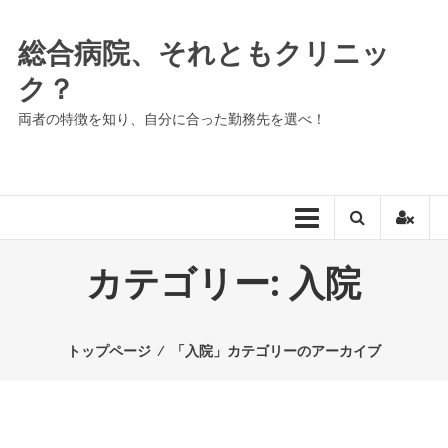
コ
ン
総合病院、それともクリニッ
テ
ク？
ン
ツ
両者の特徴を知り、自分に合った勤務先を選べ！
へ
ス
キ
ッ
プ
カテゴリー:
入院
トップページ
⁄
「入院」カテゴリーのアーカイブ